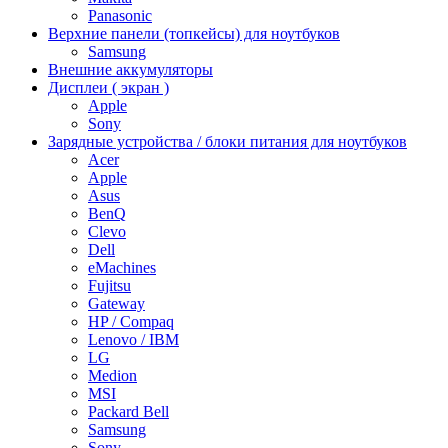
Panasonic
Верхние панели (топкейсы) для ноутбуков
Samsung
Внешние аккумуляторы
Дисплеи ( экран )
Apple
Sony
Зарядные устройства / блоки питания для ноутбуков
Acer
Apple
Asus
BenQ
Clevo
Dell
eMachines
Fujitsu
Gateway
HP / Compaq
Lenovo / IBM
LG
Medion
MSI
Packard Bell
Samsung
Sony