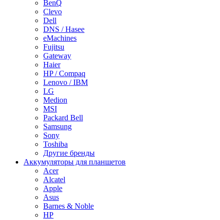
BenQ
Clevo
Dell
DNS / Hasee
eMachines
Fujitsu
Gateway
Haier
HP / Compaq
Lenovo / IBM
LG
Medion
MSI
Packard Bell
Samsung
Sony
Toshiba
Другие бренды
Аккумуляторы для планшетов
Acer
Alcatel
Apple
Asus
Barnes & Noble
HP