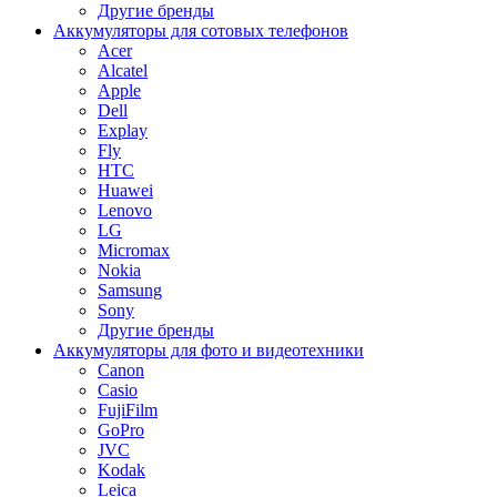
Другие бренды
Аккумуляторы для сотовых телефонов
Acer
Alcatel
Apple
Dell
Explay
Fly
HTC
Huawei
Lenovo
LG
Micromax
Nokia
Samsung
Sony
Другие бренды
Аккумуляторы для фото и видеотехники
Canon
Casio
FujiFilm
GoPro
JVC
Kodak
Leica