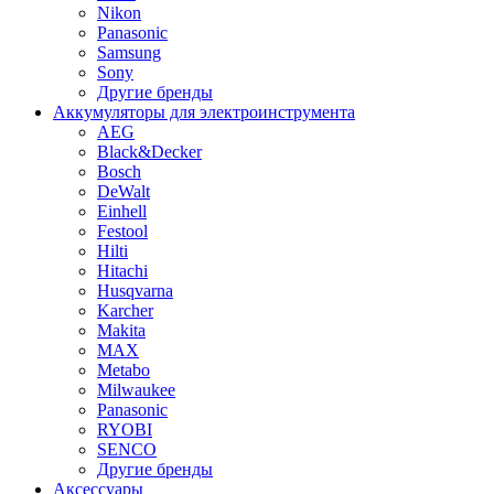
Nikon
Panasonic
Samsung
Sony
Другие бренды
Аккумуляторы для электроинструмента
AEG
Black&Decker
Bosch
DeWalt
Einhell
Festool
Hilti
Hitachi
Husqvarna
Karcher
Makita
MAX
Metabo
Milwaukee
Panasonic
RYOBI
SENCO
Другие бренды
Аксессуары