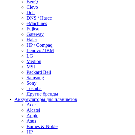
BenQ
Clevo
Dell
DNS / Hasee
eMachines
Fujitsu
Gateway
Haier
HP / Compaq
Lenovo / IBM
LG
Medion
MSI
Packard Bell
Samsung
Sony
Toshiba
Другие бренды
Аккумуляторы для планшетов
Acer
Alcatel
Apple
Asus
Barnes & Noble
HP