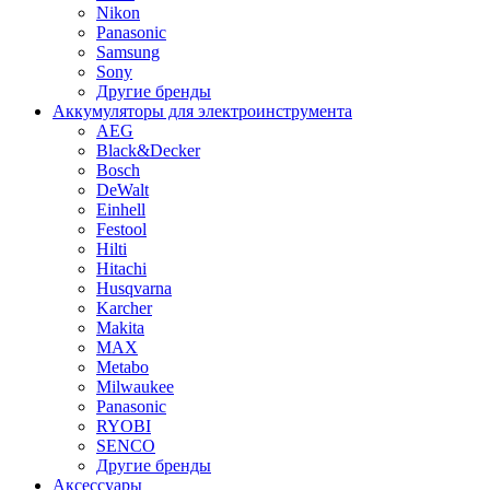
Nikon
Panasonic
Samsung
Sony
Другие бренды
Аккумуляторы для электроинструмента
AEG
Black&Decker
Bosch
DeWalt
Einhell
Festool
Hilti
Hitachi
Husqvarna
Karcher
Makita
MAX
Metabo
Milwaukee
Panasonic
RYOBI
SENCO
Другие бренды
Аксессуары