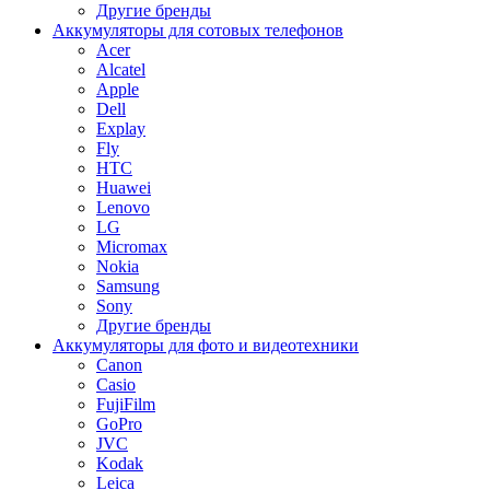
Другие бренды
Аккумуляторы для сотовых телефонов
Acer
Alcatel
Apple
Dell
Explay
Fly
HTC
Huawei
Lenovo
LG
Micromax
Nokia
Samsung
Sony
Другие бренды
Аккумуляторы для фото и видеотехники
Canon
Casio
FujiFilm
GoPro
JVC
Kodak
Leica