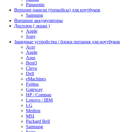
Panasonic
Верхние панели (топкейсы) для ноутбуков
Samsung
Внешние аккумуляторы
Дисплеи ( экран )
Apple
Sony
Зарядные устройства / блоки питания для ноутбуков
Acer
Apple
Asus
BenQ
Clevo
Dell
eMachines
Fujitsu
Gateway
HP / Compaq
Lenovo / IBM
LG
Medion
MSI
Packard Bell
Samsung
Sony