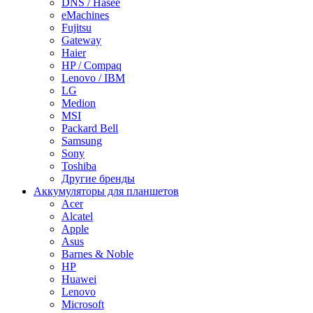
DNS / Hasee
eMachines
Fujitsu
Gateway
Haier
HP / Compaq
Lenovo / IBM
LG
Medion
MSI
Packard Bell
Samsung
Sony
Toshiba
Другие бренды
Аккумуляторы для планшетов
Acer
Alcatel
Apple
Asus
Barnes & Noble
HP
Huawei
Lenovo
Microsoft