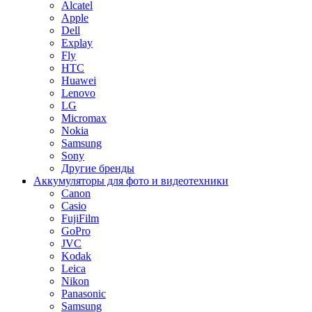
Alcatel
Apple
Dell
Explay
Fly
HTC
Huawei
Lenovo
LG
Micromax
Nokia
Samsung
Sony
Другие бренды
Аккумуляторы для фото и видеотехники
Canon
Casio
FujiFilm
GoPro
JVC
Kodak
Leica
Nikon
Panasonic
Samsung