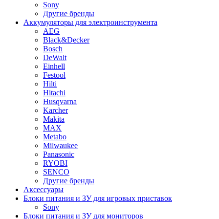
Sony
Другие бренды
Аккумуляторы для электроинструмента
AEG
Black&Decker
Bosch
DeWalt
Einhell
Festool
Hilti
Hitachi
Husqvarna
Karcher
Makita
MAX
Metabo
Milwaukee
Panasonic
RYOBI
SENCO
Другие бренды
Аксессуары
Блоки питания и ЗУ для игровых приставок
Sony
Блоки питания и ЗУ для мониторов