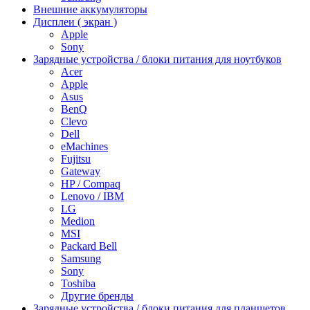
Внешние аккумуляторы
Дисплеи ( экран )
Apple
Sony
Зарядные устройства / блоки питания для ноутбуков
Acer
Apple
Asus
BenQ
Clevo
Dell
eMachines
Fujitsu
Gateway
HP / Compaq
Lenovo / IBM
LG
Medion
MSI
Packard Bell
Samsung
Sony
Toshiba
Другие бренды
Зарядные устройства / блоки питания для планшетов