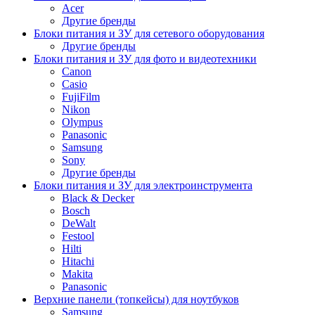
Acer
Другие бренды
Блоки питания и ЗУ для сетевого оборудования
Другие бренды
Блоки питания и ЗУ для фото и видеотехники
Canon
Casio
FujiFilm
Nikon
Olympus
Panasonic
Samsung
Sony
Другие бренды
Блоки питания и ЗУ для электроинструмента
Black & Decker
Bosch
DeWalt
Festool
Hilti
Hitachi
Makita
Panasonic
Верхние панели (топкейсы) для ноутбуков
Samsung