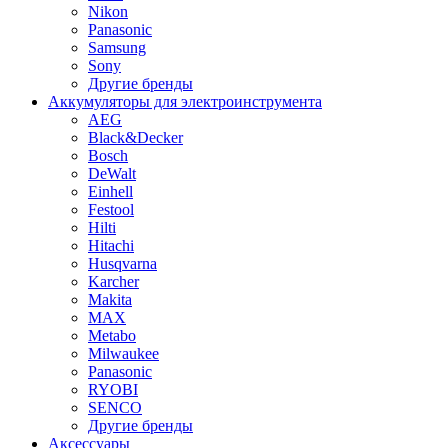
Nikon
Panasonic
Samsung
Sony
Другие бренды
Аккумуляторы для электроинструмента
AEG
Black&Decker
Bosch
DeWalt
Einhell
Festool
Hilti
Hitachi
Husqvarna
Karcher
Makita
MAX
Metabo
Milwaukee
Panasonic
RYOBI
SENCO
Другие бренды
Аксессуары