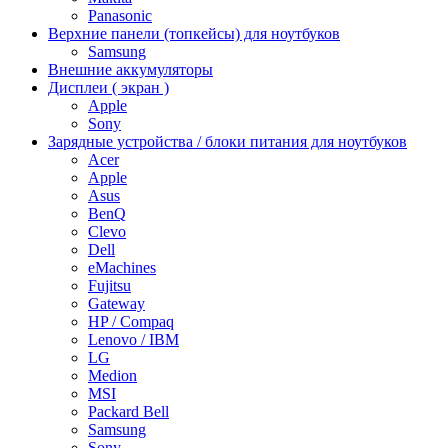
Panasonic
Верхние панели (топкейсы) для ноутбуков
Samsung
Внешние аккумуляторы
Дисплеи ( экран )
Apple
Sony
Зарядные устройства / блоки питания для ноутбуков
Acer
Apple
Asus
BenQ
Clevo
Dell
eMachines
Fujitsu
Gateway
HP / Compaq
Lenovo / IBM
LG
Medion
MSI
Packard Bell
Samsung
Sony