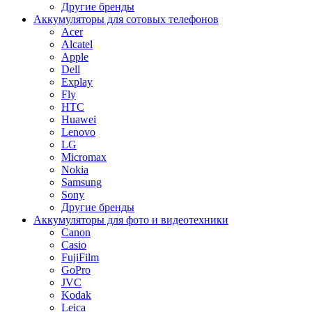
Другие бренды
Аккумуляторы для сотовых телефонов
Acer
Alcatel
Apple
Dell
Explay
Fly
HTC
Huawei
Lenovo
LG
Micromax
Nokia
Samsung
Sony
Другие бренды
Аккумуляторы для фото и видеотехники
Canon
Casio
FujiFilm
GoPro
JVC
Kodak
Leica