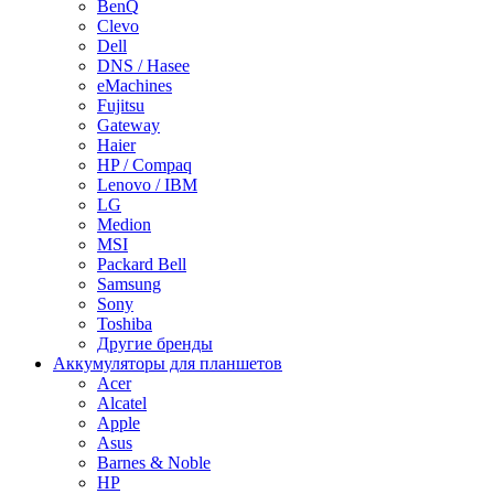
BenQ
Clevo
Dell
DNS / Hasee
eMachines
Fujitsu
Gateway
Haier
HP / Compaq
Lenovo / IBM
LG
Medion
MSI
Packard Bell
Samsung
Sony
Toshiba
Другие бренды
Аккумуляторы для планшетов
Acer
Alcatel
Apple
Asus
Barnes & Noble
HP