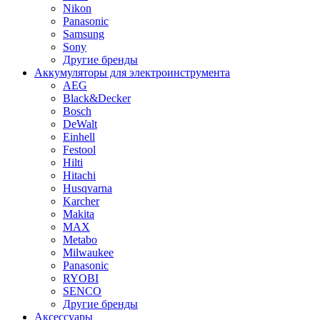
Nikon
Panasonic
Samsung
Sony
Другие бренды
Аккумуляторы для электроинструмента
AEG
Black&Decker
Bosch
DeWalt
Einhell
Festool
Hilti
Hitachi
Husqvarna
Karcher
Makita
MAX
Metabo
Milwaukee
Panasonic
RYOBI
SENCO
Другие бренды
Аксессуары