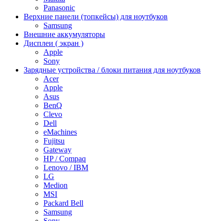
Panasonic
Верхние панели (топкейсы) для ноутбуков
Samsung
Внешние аккумуляторы
Дисплеи ( экран )
Apple
Sony
Зарядные устройства / блоки питания для ноутбуков
Acer
Apple
Asus
BenQ
Clevo
Dell
eMachines
Fujitsu
Gateway
HP / Compaq
Lenovo / IBM
LG
Medion
MSI
Packard Bell
Samsung
Sony