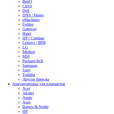
BenQ
Clevo
Dell
DNS / Hasee
eMachines
Fujitsu
Gateway
Haier
HP / Compaq
Lenovo / IBM
LG
Medion
MSI
Packard Bell
Samsung
Sony
Toshiba
Другие бренды
Аккумуляторы для планшетов
Acer
Alcatel
Apple
Asus
Barnes & Noble
HP