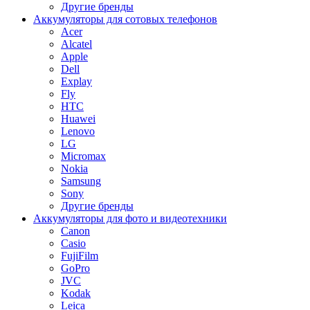
Другие бренды
Аккумуляторы для сотовых телефонов
Acer
Alcatel
Apple
Dell
Explay
Fly
HTC
Huawei
Lenovo
LG
Micromax
Nokia
Samsung
Sony
Другие бренды
Аккумуляторы для фото и видеотехники
Canon
Casio
FujiFilm
GoPro
JVC
Kodak
Leica