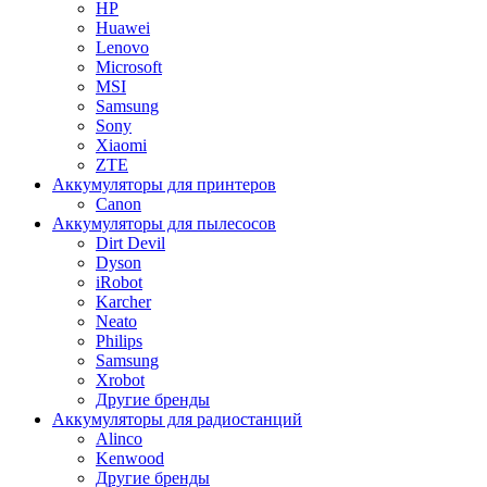
HP
Huawei
Lenovo
Microsoft
MSI
Samsung
Sony
Xiaomi
ZTE
Аккумуляторы для принтеров
Canon
Аккумуляторы для пылесосов
Dirt Devil
Dyson
iRobot
Karcher
Neato
Philips
Samsung
Xrobot
Другие бренды
Аккумуляторы для радиостанций
Alinco
Kenwood
Другие бренды