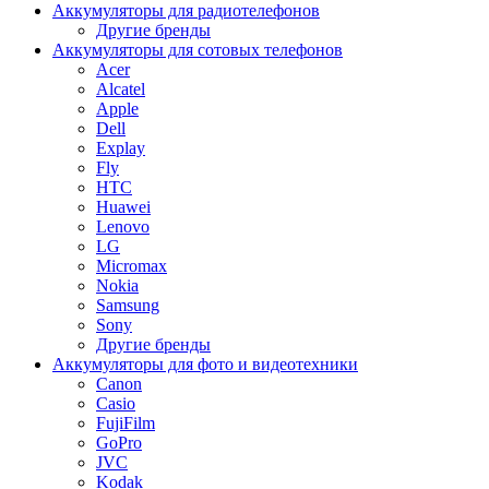
Аккумуляторы для радиотелефонов
Другие бренды
Аккумуляторы для сотовых телефонов
Acer
Alcatel
Apple
Dell
Explay
Fly
HTC
Huawei
Lenovo
LG
Micromax
Nokia
Samsung
Sony
Другие бренды
Аккумуляторы для фото и видеотехники
Canon
Casio
FujiFilm
GoPro
JVC
Kodak