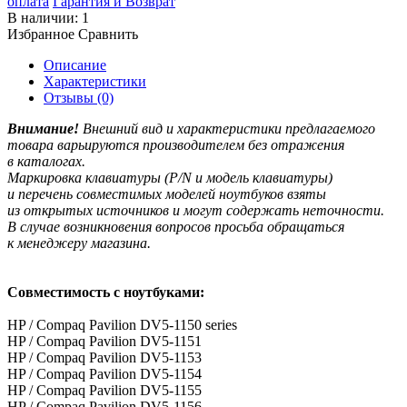
оплата
Гарантия и Возврат
В наличии:
1
Избранное
Сравнить
Описание
Характеристики
Отзывы (0)
Внимание!
Внешний вид и характеристики предлагаемого
товара варьируются производителем без отражения
в каталогах.
Маркировка клавиатуры
(P
/N и модель клавиатуры)
и перечень совместимых моделей ноутбуков взяты
из открытых источников и могут содержать неточности.
В случае возникновения вопросов просьба обращаться
к менеджеру магазина.
Совместимость с ноутбуками:
HP / Compaq Pavilion DV5-1150 series
HP / Compaq Pavilion DV5-1151
HP / Compaq Pavilion DV5-1153
HP / Compaq Pavilion DV5-1154
HP / Compaq Pavilion DV5-1155
HP / Compaq Pavilion DV5-1156