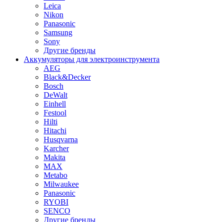
Leica
Nikon
Panasonic
Samsung
Sony
Другие бренды
Аккумуляторы для электроинструмента
AEG
Black&Decker
Bosch
DeWalt
Einhell
Festool
Hilti
Hitachi
Husqvarna
Karcher
Makita
MAX
Metabo
Milwaukee
Panasonic
RYOBI
SENCO
Другие бренды