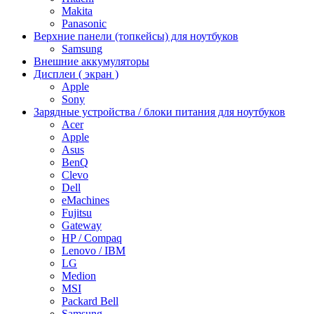
Makita
Panasonic
Верхние панели (топкейсы) для ноутбуков
Samsung
Внешние аккумуляторы
Дисплеи ( экран )
Apple
Sony
Зарядные устройства / блоки питания для ноутбуков
Acer
Apple
Asus
BenQ
Clevo
Dell
eMachines
Fujitsu
Gateway
HP / Compaq
Lenovo / IBM
LG
Medion
MSI
Packard Bell
Samsung