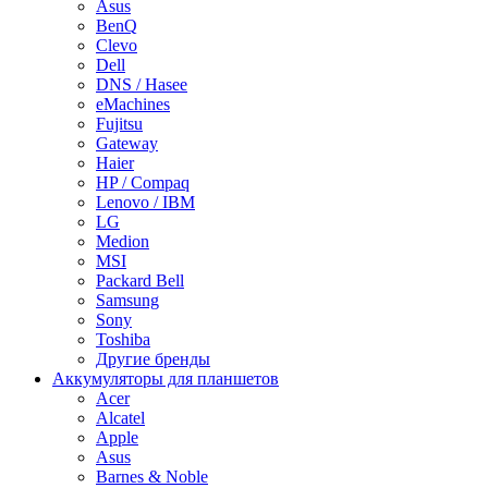
Asus
BenQ
Clevo
Dell
DNS / Hasee
eMachines
Fujitsu
Gateway
Haier
HP / Compaq
Lenovo / IBM
LG
Medion
MSI
Packard Bell
Samsung
Sony
Toshiba
Другие бренды
Аккумуляторы для планшетов
Acer
Alcatel
Apple
Asus
Barnes & Noble