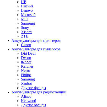
HP
Huawei
Lenovo
Microsoft
MSI
Samsung
Sony
Xiaomi
ZTE
Аккумуляторы для принтеров
Canon
Аккумуляторы для пылесосов
Dirt Devil
Dyson
iRobot
Karcher
Neato
Philips
Samsung
Xrobot
Другие бренды
Аккумуляторы для радиостанций
Alinco
Kenwood
Другие бренды