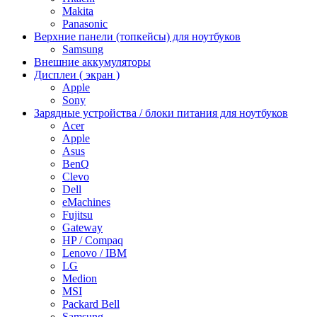
Makita
Panasonic
Верхние панели (топкейсы) для ноутбуков
Samsung
Внешние аккумуляторы
Дисплеи ( экран )
Apple
Sony
Зарядные устройства / блоки питания для ноутбуков
Acer
Apple
Asus
BenQ
Clevo
Dell
eMachines
Fujitsu
Gateway
HP / Compaq
Lenovo / IBM
LG
Medion
MSI
Packard Bell
Samsung