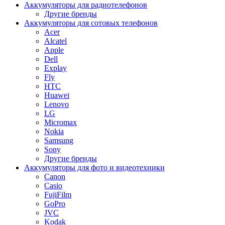
Аккумуляторы для радиотелефонов
Другие бренды
Аккумуляторы для сотовых телефонов
Acer
Alcatel
Apple
Dell
Explay
Fly
HTC
Huawei
Lenovo
LG
Micromax
Nokia
Samsung
Sony
Другие бренды
Аккумуляторы для фото и видеотехники
Canon
Casio
FujiFilm
GoPro
JVC
Kodak