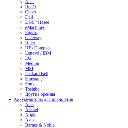
Asus
BenQ
Clevo
Dell
DNS / Hasee
eMachines
Fujitsu
Gateway
Haier
HP / Compaq
Lenovo / IBM
LG
Medion
MSI
Packard Bell
Samsung
Sony
Toshiba
Другие бренды
Аккумуляторы для планшетов
Acer
Alcatel
Apple
Asus
Barnes & Noble