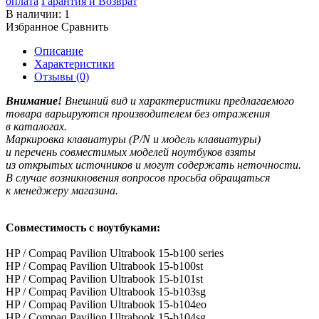
оплата
Гарантия и Возврат
В наличии:
1
Избранное
Сравнить
Описание
Характеристики
Отзывы (0)
Внимание!
Внешний вид и характеристики предлагаемого
товара варьируются производителем без отражения
в каталогах.
Маркировка клавиатуры
(P
/N и модель клавиатуры)
и перечень совместимых моделей ноутбуков взяты
из открытых источников и могут содержать неточности.
В случае возникновения вопросов просьба обращаться
к менеджеру магазина.
Совместимость с ноутбуками:
HP / Compaq Pavilion Ultrabook 15-b100 series
HP / Compaq Pavilion Ultrabook 15-b100st
HP / Compaq Pavilion Ultrabook 15-b101st
HP / Compaq Pavilion Ultrabook 15-b103sg
HP / Compaq Pavilion Ultrabook 15-b104eo
HP / Compaq Pavilion Ultrabook 15-b104sg