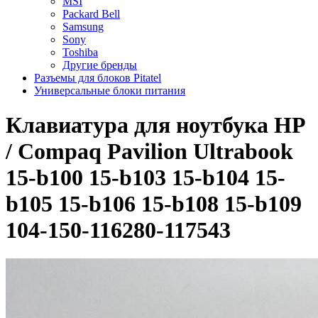
MSI
Packard Bell
Samsung
Sony
Toshiba
Другие бренды
Разъемы для блоков Pitatel
Универсальные блоки питания
Клавиатура для ноутбука HP
/ Compaq Pavilion Ultrabook
15-b100 15-b103 15-b104 15-
b105 15-b106 15-b108 15-b109
104-150-116280-117543