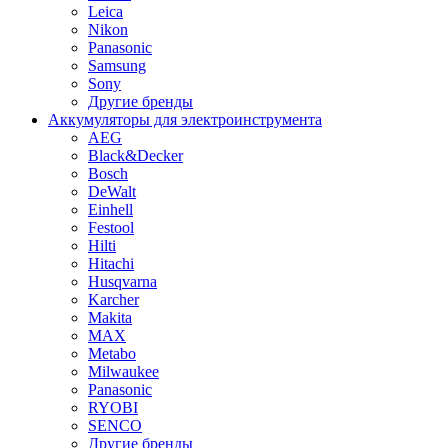
Leica
Nikon
Panasonic
Samsung
Sony
Другие бренды
Аккумуляторы для электроинструмента
AEG
Black&Decker
Bosch
DeWalt
Einhell
Festool
Hilti
Hitachi
Husqvarna
Karcher
Makita
MAX
Metabo
Milwaukee
Panasonic
RYOBI
SENCO
Другие бренды