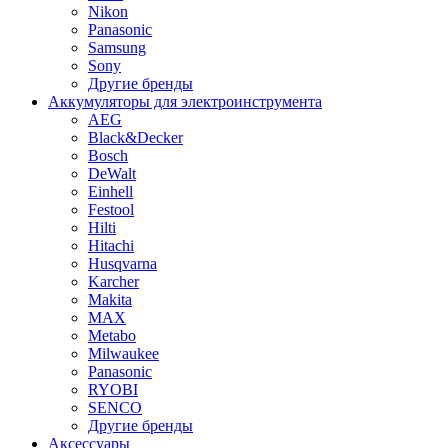
Nikon
Panasonic
Samsung
Sony
Другие бренды
Аккумуляторы для электроинструмента
AEG
Black&Decker
Bosch
DeWalt
Einhell
Festool
Hilti
Hitachi
Husqvarna
Karcher
Makita
MAX
Metabo
Milwaukee
Panasonic
RYOBI
SENCO
Другие бренды
Аксессуары