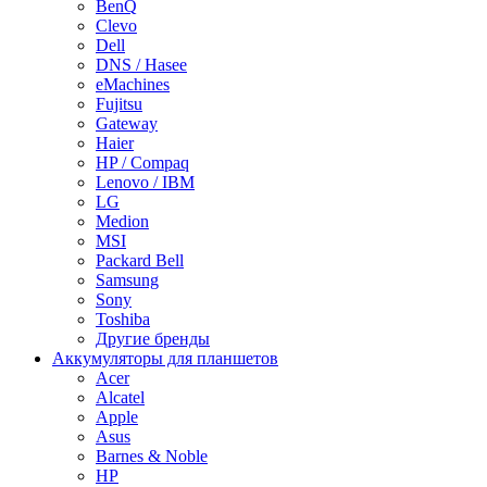
BenQ
Clevo
Dell
DNS / Hasee
eMachines
Fujitsu
Gateway
Haier
HP / Compaq
Lenovo / IBM
LG
Medion
MSI
Packard Bell
Samsung
Sony
Toshiba
Другие бренды
Аккумуляторы для планшетов
Acer
Alcatel
Apple
Asus
Barnes & Noble
HP