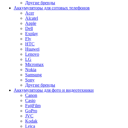
Другие бренды
Аккумуляторы для сотовых телефонов
Acer
Alcatel
Apple
Dell
Explay
Fly
HTC
Huawei
Lenovo
LG
Micromax
Nokia
Samsung
Sony
Другие бренды
Аккумуляторы для фото и видеотехники
Canon
Casio
FujiFilm
GoPro
JVC
Kodak
Leica