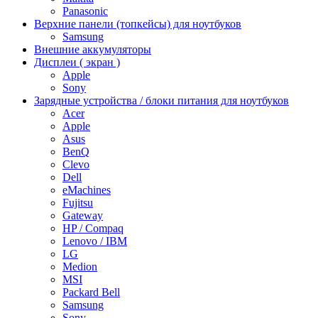
Panasonic
Верхние панели (топкейсы) для ноутбуков
Samsung
Внешние аккумуляторы
Дисплеи ( экран )
Apple
Sony
Зарядные устройства / блоки питания для ноутбуков
Acer
Apple
Asus
BenQ
Clevo
Dell
eMachines
Fujitsu
Gateway
HP / Compaq
Lenovo / IBM
LG
Medion
MSI
Packard Bell
Samsung
Sony