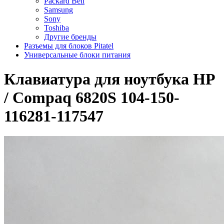
Packard Bell
Samsung
Sony
Toshiba
Другие бренды
Разъемы для блоков Pitatel
Универсальные блоки питания
Клавиатура для ноутбука HP
/ Compaq 6820S 104-150-
116281-117547