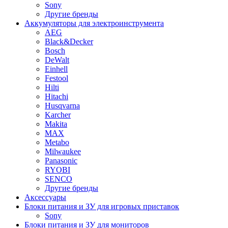
Sony
Другие бренды
Аккумуляторы для электроинструмента
AEG
Black&Decker
Bosch
DeWalt
Einhell
Festool
Hilti
Hitachi
Husqvarna
Karcher
Makita
MAX
Metabo
Milwaukee
Panasonic
RYOBI
SENCO
Другие бренды
Аксессуары
Блоки питания и ЗУ для игровых приставок
Sony
Блоки питания и ЗУ для мониторов