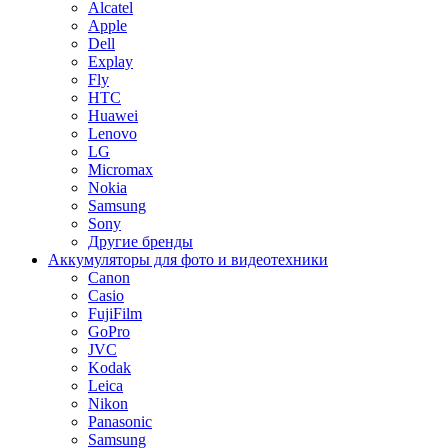
Alcatel
Apple
Dell
Explay
Fly
HTC
Huawei
Lenovo
LG
Micromax
Nokia
Samsung
Sony
Другие бренды
Аккумуляторы для фото и видеотехники
Canon
Casio
FujiFilm
GoPro
JVC
Kodak
Leica
Nikon
Panasonic
Samsung