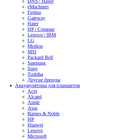
DNS / Hasee
eMachines
Fujitsu
Gateway
Haier
HP / Compaq
Lenovo / IBM
LG
Medion
MSI
Packard Bell
Samsung
Sony
Toshiba
Другие бренды
Аккумуляторы для планшетов
Acer
Alcatel
Apple
Asus
Barnes & Noble
HP
Huawei
Lenovo
Microsoft