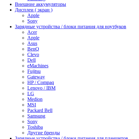
Внешние аккумуляторы
Дисплеи ( экран )
Apple
Sony
Зарядные устройства / блоки питания для ноутбуков
Acer
Apple
Asus
BenQ
Clevo
Dell
eMachines
Fujitsu
Gateway
HP / Compaq
Lenovo / IBM
LG
Medion
MSI
Packard Bell
Samsung
Sony
Toshiba
Другие бренды
Зарядные устройства / блоки питания для планшетов