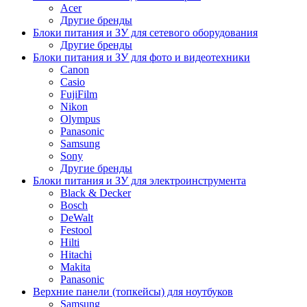
Acer
Другие бренды
Блоки питания и ЗУ для сетевого оборудования
Другие бренды
Блоки питания и ЗУ для фото и видеотехники
Canon
Casio
FujiFilm
Nikon
Olympus
Panasonic
Samsung
Sony
Другие бренды
Блоки питания и ЗУ для электроинструмента
Black & Decker
Bosch
DeWalt
Festool
Hilti
Hitachi
Makita
Panasonic
Верхние панели (топкейсы) для ноутбуков
Samsung