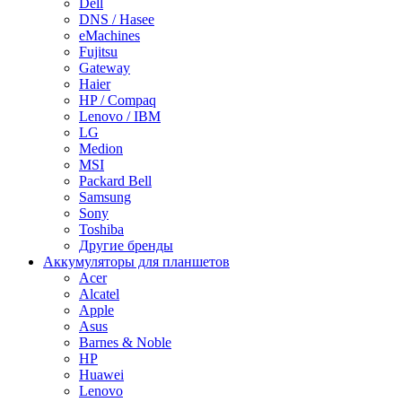
Dell
DNS / Hasee
eMachines
Fujitsu
Gateway
Haier
HP / Compaq
Lenovo / IBM
LG
Medion
MSI
Packard Bell
Samsung
Sony
Toshiba
Другие бренды
Аккумуляторы для планшетов
Acer
Alcatel
Apple
Asus
Barnes & Noble
HP
Huawei
Lenovo