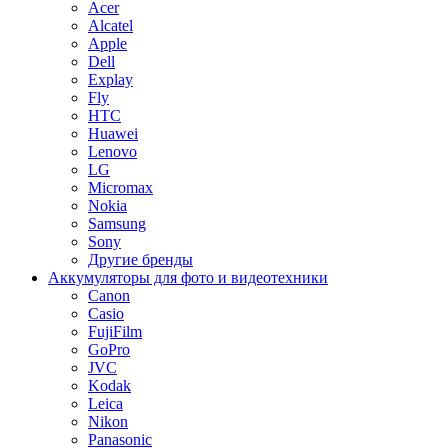
Acer
Alcatel
Apple
Dell
Explay
Fly
HTC
Huawei
Lenovo
LG
Micromax
Nokia
Samsung
Sony
Другие бренды
Аккумуляторы для фото и видеотехники
Canon
Casio
FujiFilm
GoPro
JVC
Kodak
Leica
Nikon
Panasonic