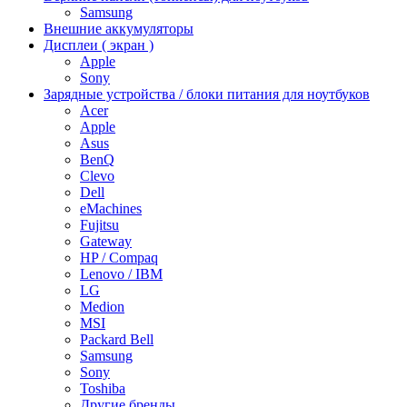
Samsung
Внешние аккумуляторы
Дисплеи ( экран )
Apple
Sony
Зарядные устройства / блоки питания для ноутбуков
Acer
Apple
Asus
BenQ
Clevo
Dell
eMachines
Fujitsu
Gateway
HP / Compaq
Lenovo / IBM
LG
Medion
MSI
Packard Bell
Samsung
Sony
Toshiba
Другие бренды