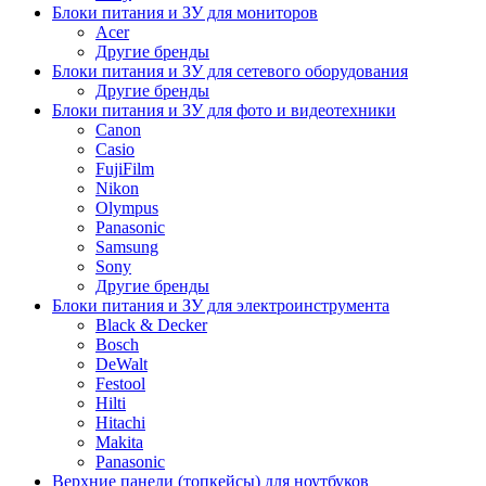
Блоки питания и ЗУ для мониторов
Acer
Другие бренды
Блоки питания и ЗУ для сетевого оборудования
Другие бренды
Блоки питания и ЗУ для фото и видеотехники
Canon
Casio
FujiFilm
Nikon
Olympus
Panasonic
Samsung
Sony
Другие бренды
Блоки питания и ЗУ для электроинструмента
Black & Decker
Bosch
DeWalt
Festool
Hilti
Hitachi
Makita
Panasonic
Верхние панели (топкейсы) для ноутбуков