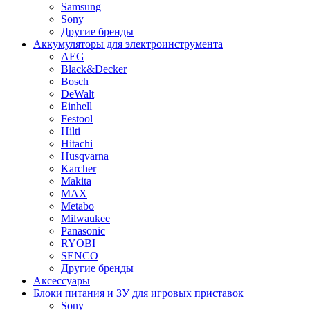
Samsung
Sony
Другие бренды
Аккумуляторы для электроинструмента
AEG
Black&Decker
Bosch
DeWalt
Einhell
Festool
Hilti
Hitachi
Husqvarna
Karcher
Makita
MAX
Metabo
Milwaukee
Panasonic
RYOBI
SENCO
Другие бренды
Аксессуары
Блоки питания и ЗУ для игровых приставок
Sony