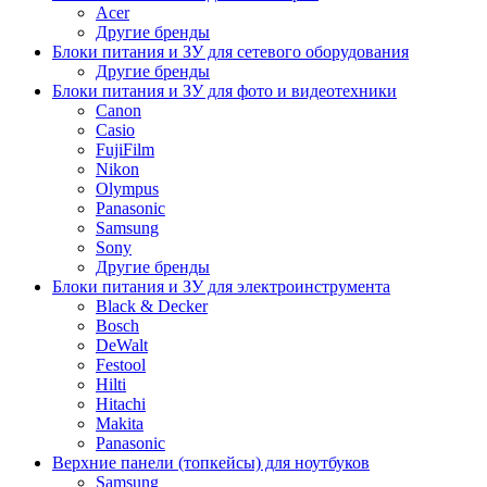
Acer
Другие бренды
Блоки питания и ЗУ для сетевого оборудования
Другие бренды
Блоки питания и ЗУ для фото и видеотехники
Canon
Casio
FujiFilm
Nikon
Olympus
Panasonic
Samsung
Sony
Другие бренды
Блоки питания и ЗУ для электроинструмента
Black & Decker
Bosch
DeWalt
Festool
Hilti
Hitachi
Makita
Panasonic
Верхние панели (топкейсы) для ноутбуков
Samsung