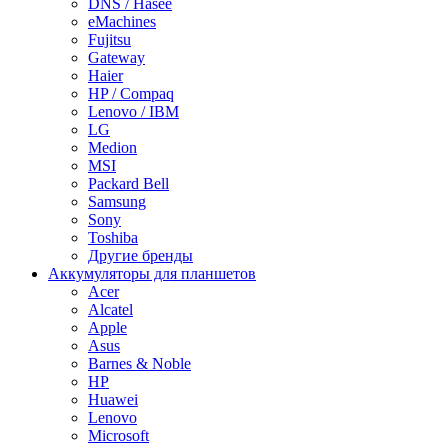
DNS / Hasee
eMachines
Fujitsu
Gateway
Haier
HP / Compaq
Lenovo / IBM
LG
Medion
MSI
Packard Bell
Samsung
Sony
Toshiba
Другие бренды
Аккумуляторы для планшетов
Acer
Alcatel
Apple
Asus
Barnes & Noble
HP
Huawei
Lenovo
Microsoft