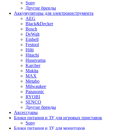
Sony
Другие бренды
Аккумуляторы для электроинструмента
AEG
Black&Decker
Bosch
DeWalt
Einhell
Festool
Hilti
Hitachi
Husqvarna
Karcher
Makita
MAX
Metabo
Milwaukee
Panasonic
RYOBI
SENCO
Другие бренды
Аксессуары
Блоки питания и ЗУ для игровых приставок
Sony
Блоки питания и ЗУ для мониторов