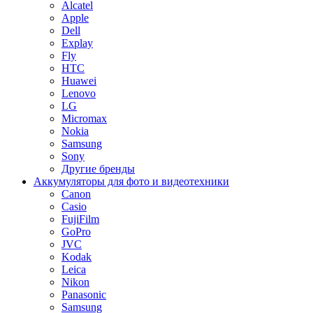
Alcatel
Apple
Dell
Explay
Fly
HTC
Huawei
Lenovo
LG
Micromax
Nokia
Samsung
Sony
Другие бренды
Аккумуляторы для фото и видеотехники
Canon
Casio
FujiFilm
GoPro
JVC
Kodak
Leica
Nikon
Panasonic
Samsung