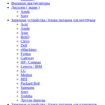
Внешние аккумуляторы
Дисплеи ( экран )
Apple
Sony
Зарядные устройства / блоки питания для ноутбуков
Acer
Apple
Asus
BenQ
Clevo
Dell
eMachines
Fujitsu
Gateway
HP / Compaq
Lenovo / IBM
LG
Medion
MSI
Packard Bell
Samsung
Sony
Toshiba
Другие бренды
Зарядные устройства / блоки питания для планшетов