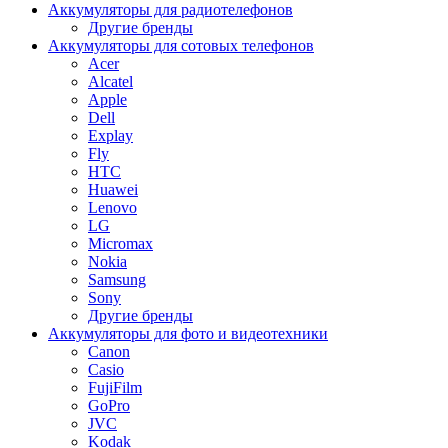
Аккумуляторы для радиотелефонов
Другие бренды
Аккумуляторы для сотовых телефонов
Acer
Alcatel
Apple
Dell
Explay
Fly
HTC
Huawei
Lenovo
LG
Micromax
Nokia
Samsung
Sony
Другие бренды
Аккумуляторы для фото и видеотехники
Canon
Casio
FujiFilm
GoPro
JVC
Kodak