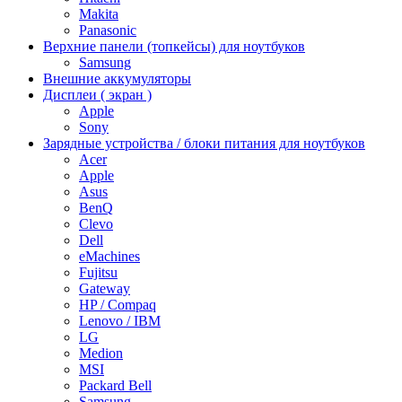
Makita
Panasonic
Верхние панели (топкейсы) для ноутбуков
Samsung
Внешние аккумуляторы
Дисплеи ( экран )
Apple
Sony
Зарядные устройства / блоки питания для ноутбуков
Acer
Apple
Asus
BenQ
Clevo
Dell
eMachines
Fujitsu
Gateway
HP / Compaq
Lenovo / IBM
LG
Medion
MSI
Packard Bell
Samsung