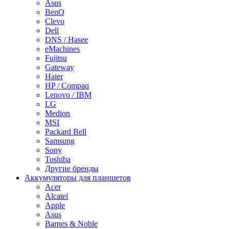
Asus
BenQ
Clevo
Dell
DNS / Hasee
eMachines
Fujitsu
Gateway
Haier
HP / Compaq
Lenovo / IBM
LG
Medion
MSI
Packard Bell
Samsung
Sony
Toshiba
Другие бренды
Аккумуляторы для планшетов
Acer
Alcatel
Apple
Asus
Barnes & Noble