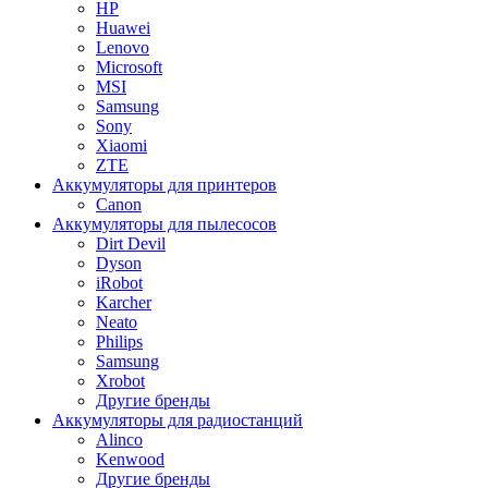
HP
Huawei
Lenovo
Microsoft
MSI
Samsung
Sony
Xiaomi
ZTE
Аккумуляторы для принтеров
Canon
Аккумуляторы для пылесосов
Dirt Devil
Dyson
iRobot
Karcher
Neato
Philips
Samsung
Xrobot
Другие бренды
Аккумуляторы для радиостанций
Alinco
Kenwood
Другие бренды