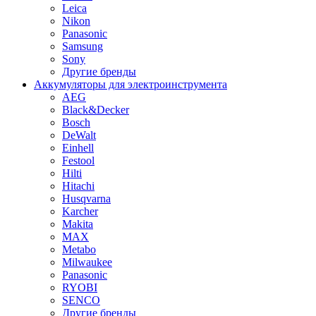
Leica
Nikon
Panasonic
Samsung
Sony
Другие бренды
Аккумуляторы для электроинструмента
AEG
Black&Decker
Bosch
DeWalt
Einhell
Festool
Hilti
Hitachi
Husqvarna
Karcher
Makita
MAX
Metabo
Milwaukee
Panasonic
RYOBI
SENCO
Другие бренды