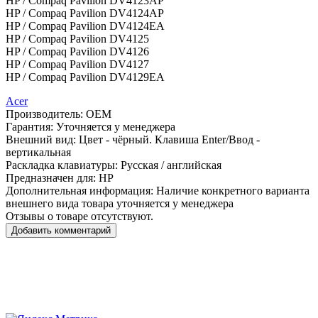
HP / Compaq Pavilion DV4123AP
HP / Compaq Pavilion DV4124AP
HP / Compaq Pavilion DV4124EA
HP / Compaq Pavilion DV4125
HP / Compaq Pavilion DV4126
HP / Compaq Pavilion DV4127
HP / Compaq Pavilion DV4129EA
Acer
Производитель:
OEM
Гарантия:
Уточняется у менеджера
Внешний вид:
Цвет - чёрный. Клавиша Enter/Ввод -
вертикальная
Раскладка клавиатуры:
Русская / английская
Предназначен для:
HP
Дополнительная информация:
Наличие конкретного варианта
внешнего вида товара уточняется у менеджера
Отзывы о товаре отсутствуют.
Добавить комментарий