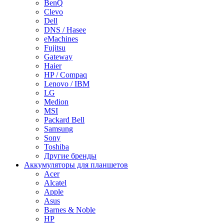
BenQ
Clevo
Dell
DNS / Hasee
eMachines
Fujitsu
Gateway
Haier
HP / Compaq
Lenovo / IBM
LG
Medion
MSI
Packard Bell
Samsung
Sony
Toshiba
Другие бренды
Аккумуляторы для планшетов
Acer
Alcatel
Apple
Asus
Barnes & Noble
HP