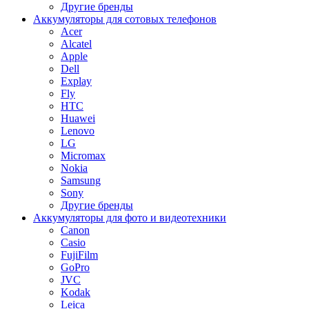
Другие бренды
Аккумуляторы для сотовых телефонов
Acer
Alcatel
Apple
Dell
Explay
Fly
HTC
Huawei
Lenovo
LG
Micromax
Nokia
Samsung
Sony
Другие бренды
Аккумуляторы для фото и видеотехники
Canon
Casio
FujiFilm
GoPro
JVC
Kodak
Leica