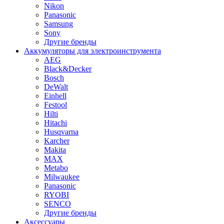
Nikon
Panasonic
Samsung
Sony
Другие бренды
Аккумуляторы для электроинструмента
AEG
Black&Decker
Bosch
DeWalt
Einhell
Festool
Hilti
Hitachi
Husqvarna
Karcher
Makita
MAX
Metabo
Milwaukee
Panasonic
RYOBI
SENCO
Другие бренды
Аксессуары