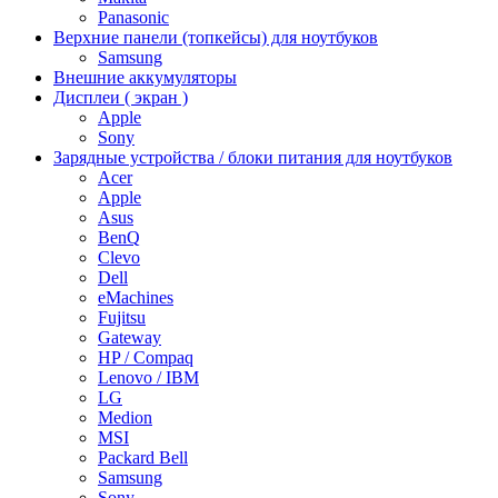
Panasonic
Верхние панели (топкейсы) для ноутбуков
Samsung
Внешние аккумуляторы
Дисплеи ( экран )
Apple
Sony
Зарядные устройства / блоки питания для ноутбуков
Acer
Apple
Asus
BenQ
Clevo
Dell
eMachines
Fujitsu
Gateway
HP / Compaq
Lenovo / IBM
LG
Medion
MSI
Packard Bell
Samsung
Sony