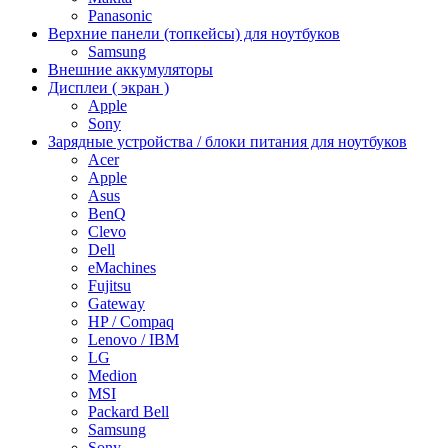
Panasonic
Верхние панели (топкейсы) для ноутбуков
Samsung
Внешние аккумуляторы
Дисплеи ( экран )
Apple
Sony
Зарядные устройства / блоки питания для ноутбуков
Acer
Apple
Asus
BenQ
Clevo
Dell
eMachines
Fujitsu
Gateway
HP / Compaq
Lenovo / IBM
LG
Medion
MSI
Packard Bell
Samsung
Sony