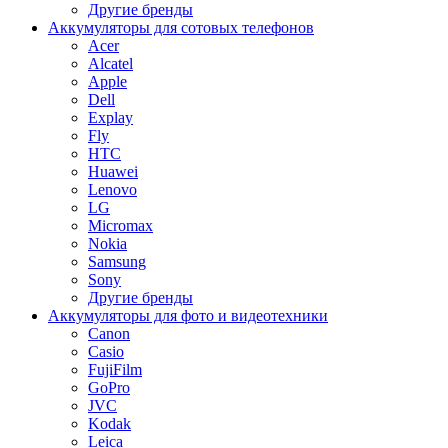
Другие бренды
Аккумуляторы для сотовых телефонов
Acer
Alcatel
Apple
Dell
Explay
Fly
HTC
Huawei
Lenovo
LG
Micromax
Nokia
Samsung
Sony
Другие бренды
Аккумуляторы для фото и видеотехники
Canon
Casio
FujiFilm
GoPro
JVC
Kodak
Leica