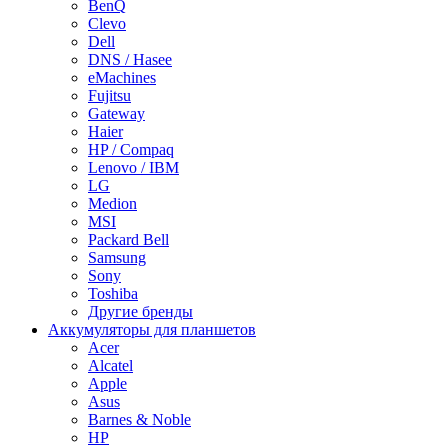
BenQ
Clevo
Dell
DNS / Hasee
eMachines
Fujitsu
Gateway
Haier
HP / Compaq
Lenovo / IBM
LG
Medion
MSI
Packard Bell
Samsung
Sony
Toshiba
Другие бренды
Аккумуляторы для планшетов
Acer
Alcatel
Apple
Asus
Barnes & Noble
HP