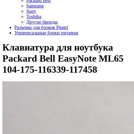
Packard Bell
Samsung
Sony
Toshiba
Другие бренды
Разъемы для блоков Pitatel
Универсальные блоки питания
Клавиатура для ноутбука
Packard Bell EasyNote ML65
104-175-116339-117458