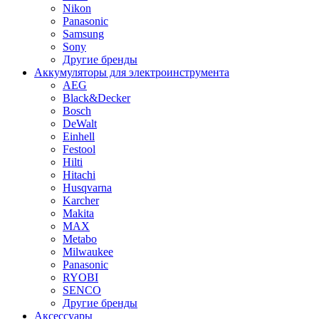
Nikon
Panasonic
Samsung
Sony
Другие бренды
Аккумуляторы для электроинструмента
AEG
Black&Decker
Bosch
DeWalt
Einhell
Festool
Hilti
Hitachi
Husqvarna
Karcher
Makita
MAX
Metabo
Milwaukee
Panasonic
RYOBI
SENCO
Другие бренды
Аксессуары