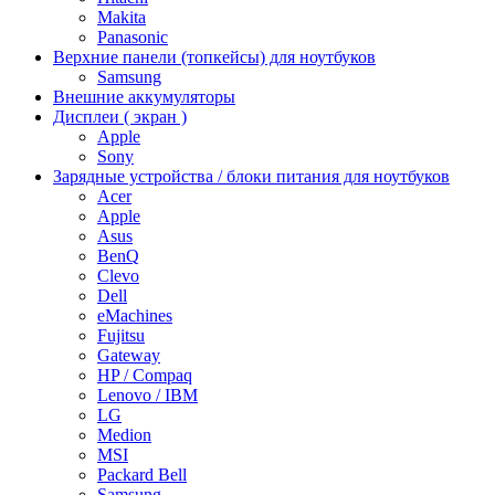
Makita
Panasonic
Верхние панели (топкейсы) для ноутбуков
Samsung
Внешние аккумуляторы
Дисплеи ( экран )
Apple
Sony
Зарядные устройства / блоки питания для ноутбуков
Acer
Apple
Asus
BenQ
Clevo
Dell
eMachines
Fujitsu
Gateway
HP / Compaq
Lenovo / IBM
LG
Medion
MSI
Packard Bell
Samsung