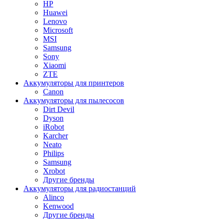
HP
Huawei
Lenovo
Microsoft
MSI
Samsung
Sony
Xiaomi
ZTE
Аккумуляторы для принтеров
Canon
Аккумуляторы для пылесосов
Dirt Devil
Dyson
iRobot
Karcher
Neato
Philips
Samsung
Xrobot
Другие бренды
Аккумуляторы для радиостанций
Alinco
Kenwood
Другие бренды