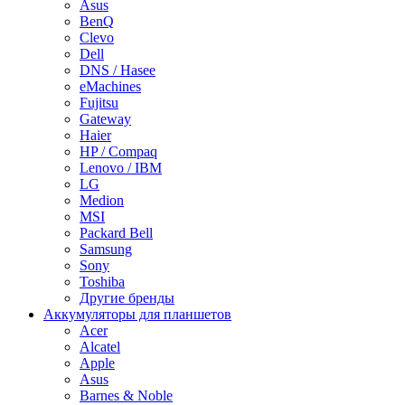
Asus
BenQ
Clevo
Dell
DNS / Hasee
eMachines
Fujitsu
Gateway
Haier
HP / Compaq
Lenovo / IBM
LG
Medion
MSI
Packard Bell
Samsung
Sony
Toshiba
Другие бренды
Аккумуляторы для планшетов
Acer
Alcatel
Apple
Asus
Barnes & Noble