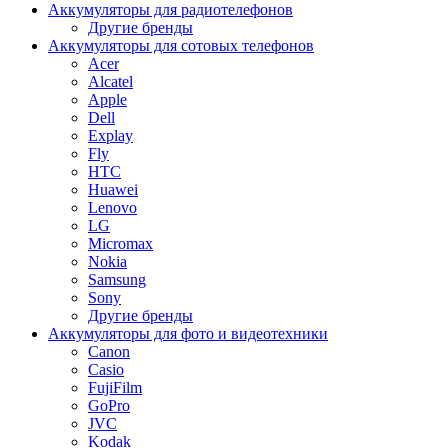
Аккумуляторы для радиотелефонов
Другие бренды
Аккумуляторы для сотовых телефонов
Acer
Alcatel
Apple
Dell
Explay
Fly
HTC
Huawei
Lenovo
LG
Micromax
Nokia
Samsung
Sony
Другие бренды
Аккумуляторы для фото и видеотехники
Canon
Casio
FujiFilm
GoPro
JVC
Kodak