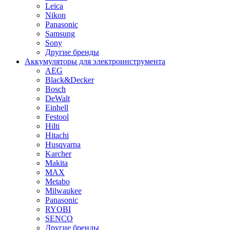
Leica
Nikon
Panasonic
Samsung
Sony
Другие бренды
Аккумуляторы для электроинструмента
AEG
Black&Decker
Bosch
DeWalt
Einhell
Festool
Hilti
Hitachi
Husqvarna
Karcher
Makita
MAX
Metabo
Milwaukee
Panasonic
RYOBI
SENCO
Другие бренды