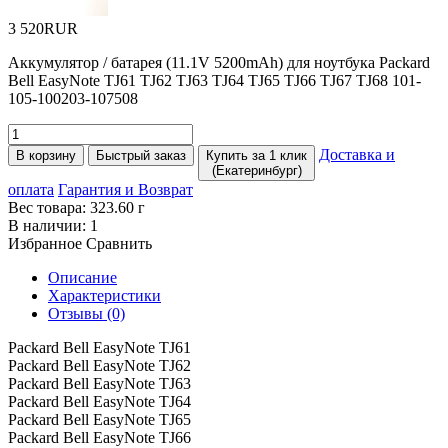
3 520RUR
Аккумулятор / батарея
(11
.1V 5200mAh) для ноутбука Packard
Bell EasyNote TJ61 TJ62 TJ63 TJ64 TJ65 TJ66 TJ67 TJ68 101-
105-100203-107508
Доставка и
В корзину
Быстрый заказ
Купить за 1 клик
(Екатеринбург)
оплата
Гарантия и Возврат
Вес товара:
323.60
г
В наличии:
1
Избранное
Сравнить
Описание
Характеристики
Отзывы (0)
Packard Bell EasyNote TJ61
Packard Bell EasyNote TJ62
Packard Bell EasyNote TJ63
Packard Bell EasyNote TJ64
Packard Bell EasyNote TJ65
Packard Bell EasyNote TJ66