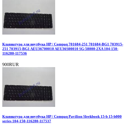
Клавиатура для ноутбука HP / Compaq 701684-251 701684-BG1 703915-
251 703915-BG1 AEU36700010 AEU36S00010 SG-58000-2XA 104-150-
116280-117536
900RUR
Клавиатура для ноутбука HP / Compaq Pavilion Sleekbook 15-b 15-b000
series 104-150-116280-117537