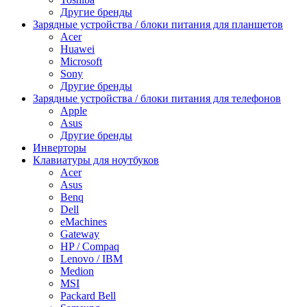
Другие бренды
Зарядные устройства / блоки питания для планшетов
Acer
Huawei
Microsoft
Sony
Другие бренды
Зарядные устройства / блоки питания для телефонов
Apple
Asus
Другие бренды
Инверторы
Клавиатуры для ноутбуков
Acer
Asus
Benq
Dell
eMachines
Gateway
HP / Compaq
Lenovo / IBM
Medion
MSI
Packard Bell