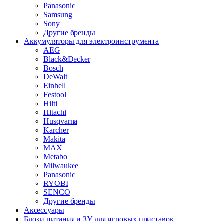
Panasonic
Samsung
Sony
Другие бренды
Аккумуляторы для электроинструмента
AEG
Black&Decker
Bosch
DeWalt
Einhell
Festool
Hilti
Hitachi
Husqvarna
Karcher
Makita
MAX
Metabo
Milwaukee
Panasonic
RYOBI
SENCO
Другие бренды
Аксессуары
Блоки питания и ЗУ для игровых приставок