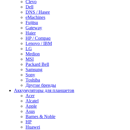
Clevo
Dell
DNS / Hasee
eMachines
Fujitsu
Gateway
Haier
HP / Compaq
Lenovo / IBM
LG
Medion
MSI
Packard Bell
Samsung
Sony
Toshiba
Другие бренды
Аккумуляторы для планшетов
Acer
Alcatel
Apple
Asus
Barnes & Noble
HP
Huawei