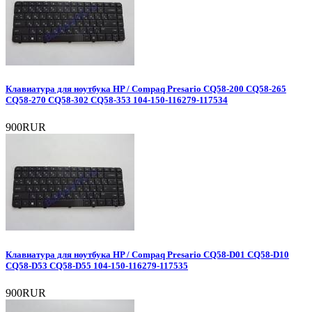
Клавиатура для ноутбука HP / Compaq Presario CQ58-200 CQ58-265
CQ58-270 CQ58-302 CQ58-353 104-150-116279-117534
900RUR
Клавиатура для ноутбука HP / Compaq Presario CQ58-D01 CQ58-D10
CQ58-D53 CQ58-D55 104-150-116279-117535
900RUR