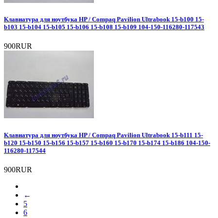
Клавиатура для ноутбука HP / Compaq Pavilion Ultrabook 15-b100 15-
b103 15-b104 15-b105 15-b106 15-b108 15-b109 104-150-116280-117543
900RUR
Клавиатура для ноутбука HP / Compaq Pavilion Ultrabook 15-b111 15-
b120 15-b150 15-b156 15-b157 15-b160 15-b170 15-b174 15-b186 104-150-
116280-117544
900RUR
←
5
6