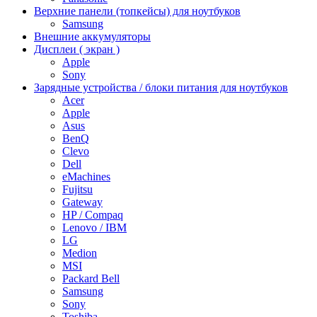
Верхние панели (топкейсы) для ноутбуков
Samsung
Внешние аккумуляторы
Дисплеи ( экран )
Apple
Sony
Зарядные устройства / блоки питания для ноутбуков
Acer
Apple
Asus
BenQ
Clevo
Dell
eMachines
Fujitsu
Gateway
HP / Compaq
Lenovo / IBM
LG
Medion
MSI
Packard Bell
Samsung
Sony
Toshiba