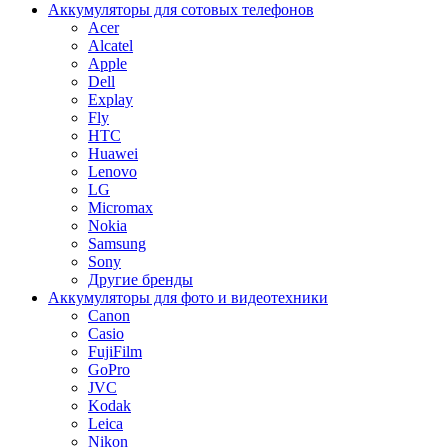
Аккумуляторы для сотовых телефонов
Acer
Alcatel
Apple
Dell
Explay
Fly
HTC
Huawei
Lenovo
LG
Micromax
Nokia
Samsung
Sony
Другие бренды
Аккумуляторы для фото и видеотехники
Canon
Casio
FujiFilm
GoPro
JVC
Kodak
Leica
Nikon