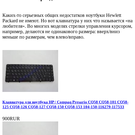
Каких-то серьезных общих недостатков ноутбуки Hewlett
Packard не имеют. Но вот клавиатура у них что называется «на
любителя». Во многих моделях стрелки управления курсором,
например, делаются не одинакового размера: вверх/вниз
меньше по размерам, чем влево/вправо.
Клавиатура для ноутбука HP / Compaq Presario CQ58 CQ58-101 CQ58-
125 CQ58-126 CQ58-127 CQ58-150 CQ58-153 104-150-116279-117533
900RUR