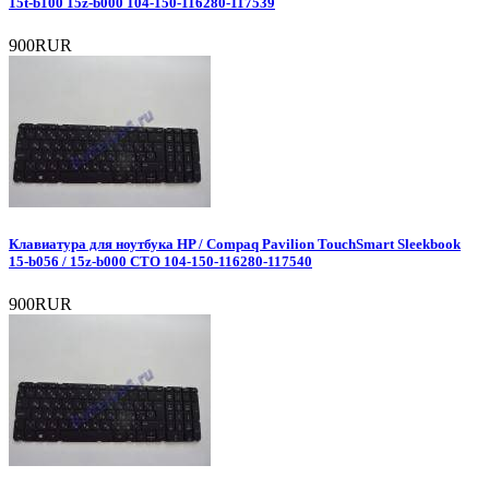
15t-b100 15z-b000 104-150-116280-117539
900RUR
Клавиатура для ноутбука HP / Compaq Pavilion TouchSmart Sleekbook
15-b056 / 15z-b000 CTO 104-150-116280-117540
900RUR