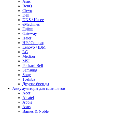
Asus
BenQ
Clevo
Dell
DNS / Hasee
eMachines
Fujitsu
Gateway
Haier
HP / Compaq
Lenovo / IBM
LG
Medion
MSI
Packard Bell
Samsung
Sony
Toshiba
Другие бренды
Аккумуляторы для планшетов
Acer
Alcatel
Apple
Asus
Barnes & Noble