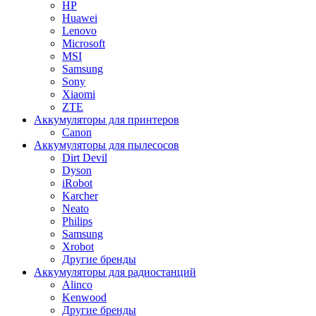
HP
Huawei
Lenovo
Microsoft
MSI
Samsung
Sony
Xiaomi
ZTE
Аккумуляторы для принтеров
Canon
Аккумуляторы для пылесосов
Dirt Devil
Dyson
iRobot
Karcher
Neato
Philips
Samsung
Xrobot
Другие бренды
Аккумуляторы для радиостанций
Alinco
Kenwood
Другие бренды