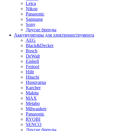
Leica
Nikon
Panasonic
Samsung
Sony
Другие бренды
Аккумуляторы для электроинструмента
AEG
Black&Decker
Bosch
DeWalt
Einhell
Festool
Hilti
Hitachi
Husqvarna
Karcher
Makita
MAX
Metabo
Milwaukee
Panasonic
RYOBI
SENCO
Другие бренды