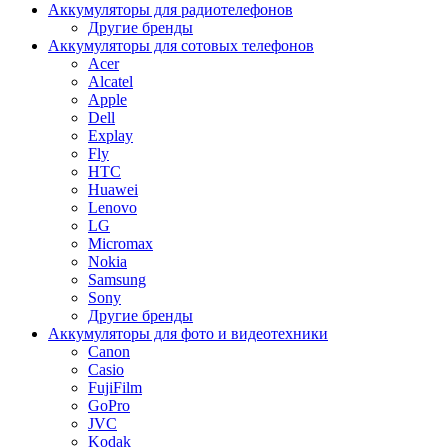
Аккумуляторы для радиотелефонов
Другие бренды
Аккумуляторы для сотовых телефонов
Acer
Alcatel
Apple
Dell
Explay
Fly
HTC
Huawei
Lenovo
LG
Micromax
Nokia
Samsung
Sony
Другие бренды
Аккумуляторы для фото и видеотехники
Canon
Casio
FujiFilm
GoPro
JVC
Kodak