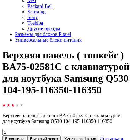
MSI
Packard Bell
Samsung
Sony
Toshiba
Другие бренды
Разъемы для блоков Pitatel
Универсальные блоки питания
Верхняя панель ( топкейс )
BA75-02581C с клавиатурой
для ноутбука Samsung Q530
104-195-116350-116350
Верхняя панель
(
топкейс) BA75-02581C с клавиатурой
для ноутбука Samsung Q530 104-195-116350-116350
Доставка и
В корзину
Быстрый заказ
Купить за 1 клик