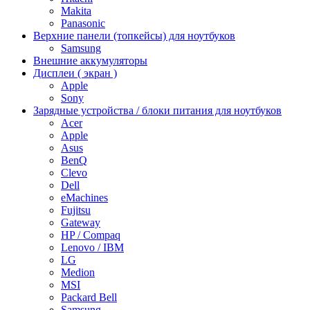
Makita
Panasonic
Верхние панели (топкейсы) для ноутбуков
Samsung
Внешние аккумуляторы
Дисплеи ( экран )
Apple
Sony
Зарядные устройства / блоки питания для ноутбуков
Acer
Apple
Asus
BenQ
Clevo
Dell
eMachines
Fujitsu
Gateway
HP / Compaq
Lenovo / IBM
LG
Medion
MSI
Packard Bell
Samsung